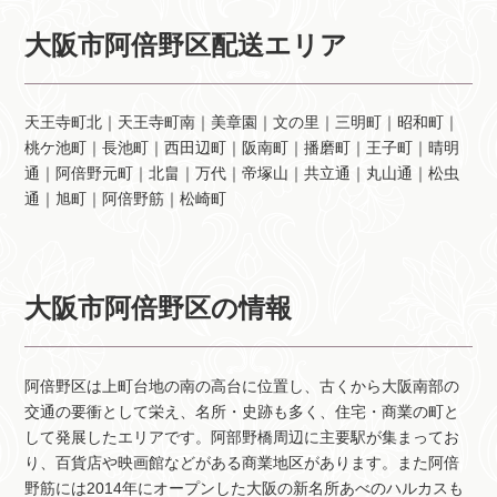
大阪市阿倍野区配送エリア
天王寺町北｜天王寺町南｜美章園｜文の里｜三明町｜昭和町｜
桃ケ池町｜長池町｜西田辺町｜阪南町｜播磨町｜王子町｜晴明
通｜阿倍野元町｜北畠｜万代｜帝塚山｜共立通｜丸山通｜松虫
通｜旭町｜阿倍野筋｜松崎町
大阪市阿倍野区の情報
阿倍野区は上町台地の南の高台に位置し、古くから大阪南部の
交通の要衝として栄え、名所・史跡も多く、住宅・商業の町と
して発展したエリアです。阿部野橋周辺に主要駅が集まってお
り、百貨店や映画館などがある商業地区があります。また阿倍
野筋には2014年にオープンした大阪の新名所あべのハルカスも