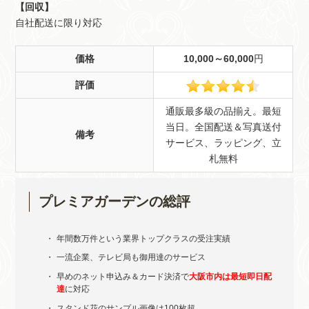
【回収】
自社配送に限り対応
価格
10,000～60,000
円
評価
通販最多級の品揃え。最短
当日。全国配送＆写真送付
備考
サービス、ラッピング、立
札無料
プレミアガーデンの総評
年間数万件という業界トップクラスの受注実績
一流企業、テレビ局も御用達のサービス
早めのネット申込み＆カード決済で
大阪市内は最短即日配
達
に対応
スタンド花のサンプル画像は100枚超