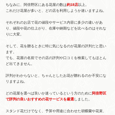
ちなみに、阿倍野区にある花屋の数は
約18店
以上。
これだけ花屋が多いと、どの店を利用しようか迷いますよね。
それぞれのお店で花の値段やサービス内容に多少の違いがあ
り、値段や花の仕上がり、在庫や納期などを比べるのはそれな
りに大変。
そして、花を贈るときに特に気になるのが花屋の評判だと思い
ます。
でも、花屋の名前でその店の評判や口コミを検索してもほとん
ど出てきません。
評判がわからないと、ちゃんとしたお花が贈れるのか不安にな
リますよね。
どの花屋を選べば良いか迷っているという方のために
阿倍野区
で評判の良いおすすめの花サービスを厳選
しました。
スタンド花だけでなく、予算や用途に合わせた胡蝶蘭や花束、