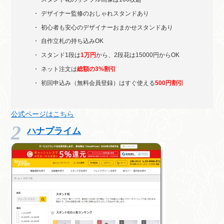
デザイナー監修のおしゃれスタンドあり
初心者も安心のデザイナーおまかせスタンドあり
自作立札の持ち込みOK
スタンド1段は
1万円
から、2段花は15000円からOK
ネット注文は
総額の3%割引
初回申込み（無料会員登録）はすぐ使える
500円割引
公式ページはこちら
ハナプライム