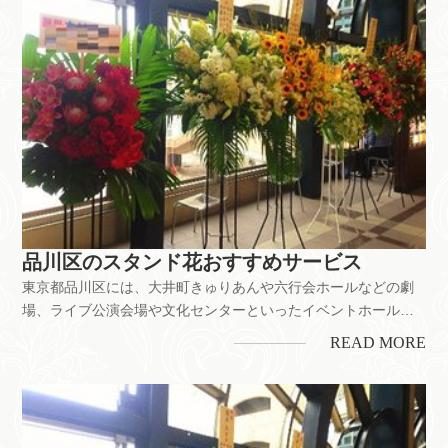
品川区のスタンド花おすすめサービス
東京都品川区には、大井町きゅりあんや六行会ホールなどの劇
場、ライブ公演会場や文化センターといったイベントホールが
あります。日本屈指の長さがある戸越銀座商店街や競馬場とい
READ MORE
ったレジャー施設も多く、住むにも遊ぶにも人気の街です。劇
場へ贈る舞台公演のお祝いをはじめ、お店の開業・開店、企業
の移転お祝いなどにも...