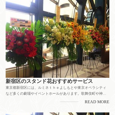
にもスタンド花...
新宿区のスタンド花おすすめサービス
東京都新宿区には、ルミネｔｈｅよしもとや東京オペラシティ
など多くの劇場やイベントホールがあります。歌舞伎町や神楽
坂、ゴールデン街など、飲食店が立ち並ぶ繁華街、ホテルや都
READ MORE
庁など様々な文化が交わる東京の中心街です。舞台公演のお祝
いをはじめ、お店の開業・開店、企業の移転お祝いなどにもス