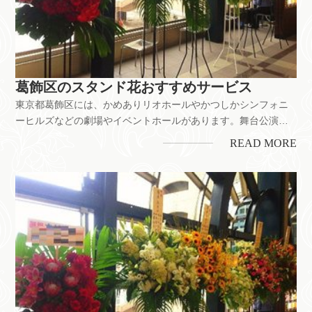
葛飾区のスタンド花おすすめサービス
東京都葛飾区には、かめありリオホールやかつしかシンフォニ
ーヒルズなどの劇場やイベントホールがあります。舞台公演や
発表会などのお祝いをはじめ、お店の開業・開店、企業の移転
READ MORE
お祝いなどにもスタンド花は喜ばれています。ちなみに、葛飾
区には花屋が約45店以上。それぞれのお店で花の値段やサービ
ス内容に多少の違い...