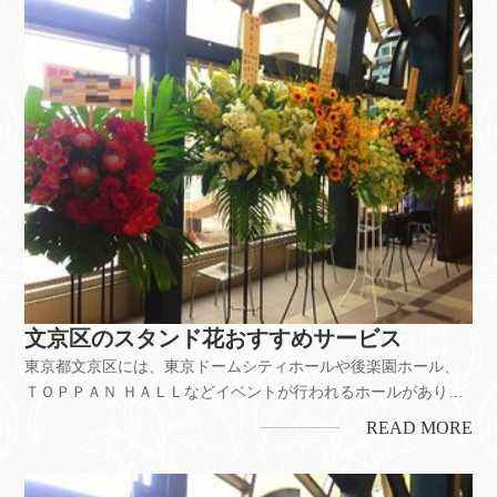
タンド花は喜ばれてい...
文京区のスタンド花おすすめサービス
東京都文京区には、東京ドームシティホールや後楽園ホール、
ＴＯＰＰＡＮ ＨＡＬＬなどイベントが行われるホールがありま
す。舞台公演のお祝いをはじめ、お店の開業・開店、企業の移
READ MORE
転お祝いなどにもスタンド花は喜ばれています。ちなみに、文
京区には花屋が約40店以上。それぞれのお店で花の値段やサー
ビス内容に多少の...