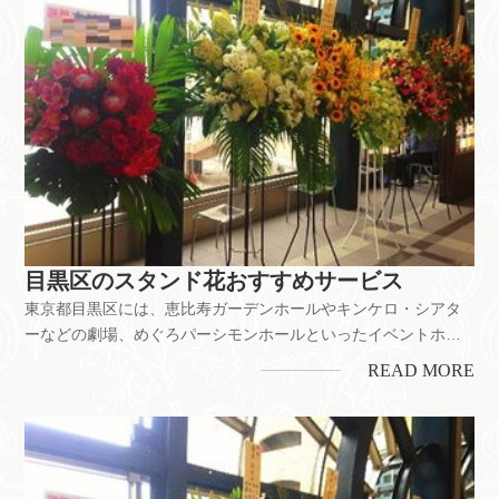
目黒区のスタンド花おすすめサービス
東京都目黒区には、恵比寿ガーデンホールやキンケロ・シアタ
ーなどの劇場、めぐろパーシモンホールといったイベントホー
ルが多数あります。テレビや雑誌、SNSなどでおしゃれな街と
READ MORE
して人気の中目黒、自由が丘もあり、ショッピングとして多く
の人で賑わう街です。舞台公演のお祝いをはじめ、お店の開
業・開店、企業の移転...