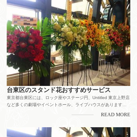
台東区のスタンド花おすすめサービス
東京都台東区には、ロック座やステージ円、Untitled 東京上野店
など多くの劇場やイベントホール、ライブハウスがあります。
観光地として人気の上野・浅草・雷門など、飲食店が立ち並ぶ
READ MORE
繁華街、交通の要所上野駅や歴史的観光名所のある街です。舞
台公演のお祝いをはじめ、お店の開業・開店、企業の移転お祝
いなどに...