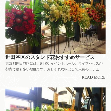
世田谷区のスタンド花おすすめサービス
東京都世田谷区には、劇場やイベントホール、ライブハウスが
都内で最も多い地区です。おしゃれな街として人気の二子玉川
や三軒茶屋をはじめ、ショピングだけでなくライブ公演の多い
READ MORE
下北沢など多くの人で賑わう街です。舞台公演のお祝いをはじ
め、お店の開業・開店、企業の移転お祝いなどにもスタンド花
は喜ばれています。ち...