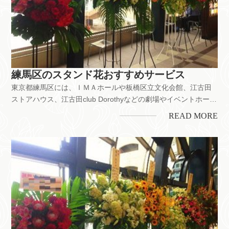
練馬区のスタンド花おすすめサービス
東京都練馬区には、ＩＭＡホールや板橋区立文化会館、江古田
ストアハウス、江古田club Dorothyなどの劇場やイベントホー
ル、ライブハウスがあります。舞台公演や発表会などのお祝い
READ MORE
をはじめ、お店の開業・開店、企業の移転お祝いなどにもスタ
ンド花は喜ばれています。ちなみに、練馬区には花屋が約40店
以上。...