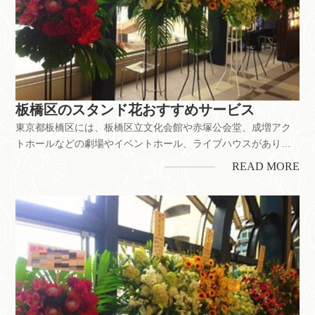
板橋区のスタンド花おすすめサービス
東京都板橋区には、板橋区立文化会館や赤塚公会堂、成増アク
トホールなどの劇場やイベントホール、ライブハウスがありま
す。舞台公演のお祝いをはじめ、お店の開業・開店、企業の移
READ MORE
転お祝いなどにもスタンド花は喜ばれています。ちなみに、板
橋区には花屋が約40店以上。それぞれのお店で花の値段やサー
ビス内容に多少の違...