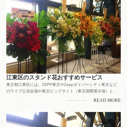
江東区のスタンド花おすすめサービス
東京都江東区には、ZEPP東京やZeppダイバーシティ東京など
のライブ公演会場や東京ビッグサイト（東京国際展示場）とい
ったイベントホールがあります。門前仲町にある富岡八幡宮は
READ MORE
江戸三大祭りのひとつである深川祭が行なわれる人気スポッ
ト。情緒と情報発信の街です。舞台公演のお祝いをはじめ、お
店の開業・開店、...