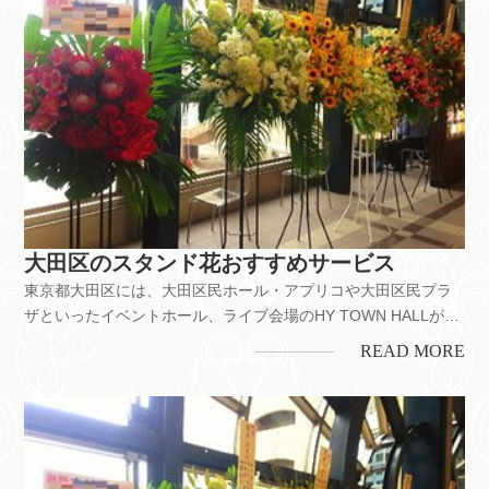
大田区のスタンド花おすすめサービス
東京都大田区には、大田区民ホール・アプリコや大田区民プラ
ザといったイベントホール、ライブ会場のHY TOWN HALLがあ
ります。大森や蒲田には繁華街があり、人気の飲食店が立ち並
READ MORE
びます。舞台公演や発表会へのお祝いをはじめ、お店の開業・
開店、企業の移転お祝いなどにもスタンド花は喜ばれていま
す。ちなみに...