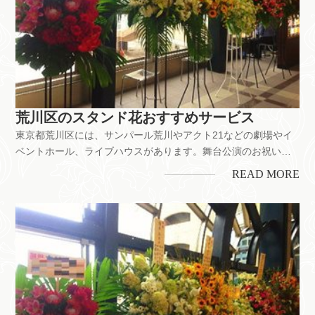
荒川区のスタンド花おすすめサービス
東京都荒川区には、サンパール荒川やアクト21などの劇場やイ
ベントホール、ライブハウスがあります。舞台公演のお祝いを
はじめ、お店の開業・開店、企業の移転お祝いなどにもスタン
READ MORE
ド花は喜ばれています。ちなみに、荒川区には花屋が約25店以
上。それぞれのお店で花の値段やサービス内容に多少の違いが
あります。他の区...