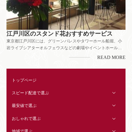
江戸川区のスタンド花おすすめサービス
東京都江戸川区には、グリーンパレスやタワーホール船堀、小
岩ライブシアターオルフェウスなどの劇場やイベントホール、
ライブハウスがあります。舞台公演や発表会などのお祝いをは
READ MORE
じめ、お店の開業・開店、企業の移転お祝いなどにもスタンド
花は喜ばれています。ちなみに、江戸川区には花屋が約60店以
上。それぞれのお店...
トップページ
スピード配達で選ぶ
最安値で選ぶ
おしゃれで選ぶ
地域で選ぶ