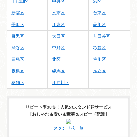
千代田区
中央区
港区
新宿区
文京区
台東区
墨田区
江東区
品川区
目黒区
大田区
世田谷区
渋谷区
中野区
杉並区
豊島区
北区
荒川区
板橋区
練馬区
足立区
葛飾区
江戸川区
リピート率90％！人気のスタンド花サービス
【おしゃれ＆安い＆豪華＆スピード配達】
スタンド花一覧