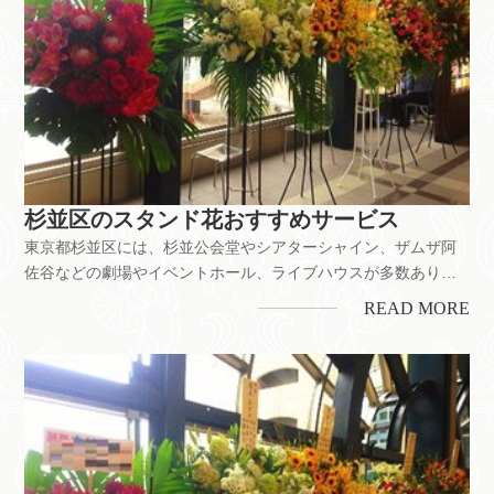
杉並区のスタンド花おすすめサービス
東京都杉並区には、杉並公会堂やシアターシャイン、ザムザ阿
佐谷などの劇場やイベントホール、ライブハウスが多数ありま
す。舞台公演のお祝いをはじめ、お店の開業・開店、企業の移
READ MORE
転お祝いなどにもスタンド花は喜ばれています。ちなみに、杉
並区には花屋が約60店以上。それぞれのお店で花の値段やサー
ビス内容に多少の違...