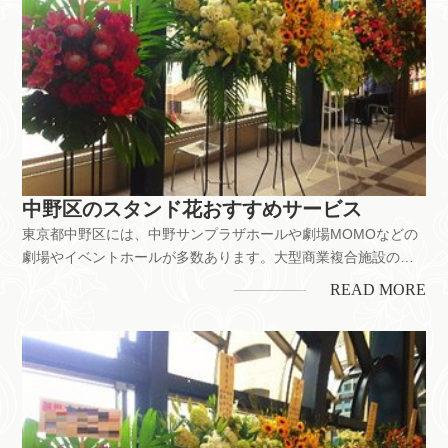
中野区のスタンド花おすすめサービス
東京都中野区には、中野サンプラザホールや劇場MOMOなどの
劇場やイベントホールが多数あります。大型商業複合施設の中
野ブロードウェイはサブカルチャーの発信地として多くの人で
READ MORE
賑わいます。舞台公演のお祝いをはじめ、お店の開業・開店、
企業の移転お祝いなどにもスタンド花は喜ばれています。ちな
みに、中野区には花...