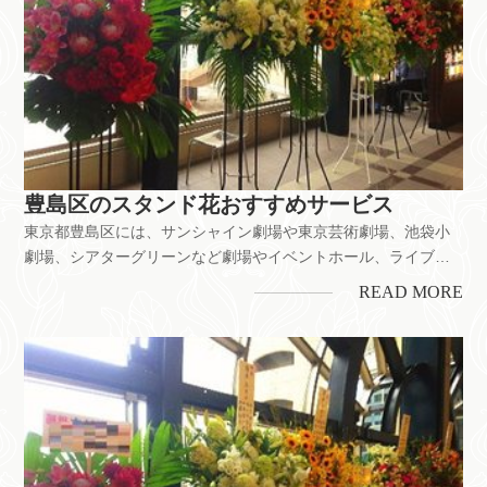
豊島区のスタンド花おすすめサービス
東京都豊島区には、サンシャイン劇場や東京芸術劇場、池袋小
劇場、シアターグリーンなど劇場やイベントホール、ライブハ
ウスが多数あります。舞台公演のお祝いをはじめ、お店の開
READ MORE
業・開店、企業の移転お祝いなどにもスタンド花は喜ばれてい
ます。ちなみに、豊島区には花屋が約45店以上。それぞれのお
店で花の値段やサービ...