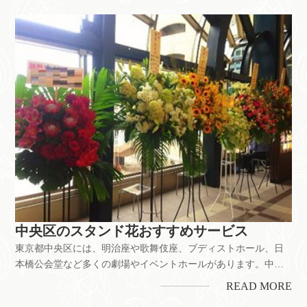
60店。それぞれのお店で花の値段やサービス内容に多少の違い
があります。花を贈...
中央区のスタンド花おすすめサービス
東京都中央区には、明治座や歌舞伎座、ブディストホール、日
本橋公会堂など多くの劇場やイベントホールがあります。中で
も中央区銀座はハイブランドや高級クラブなどが集まる日本屈
READ MORE
指の繁華街。劇場への舞台公演のお祝いをはじめ、お店やクリ