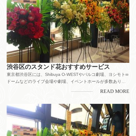
渋谷区のスタンド花おすすめサービス
東京都渋谷区には、Shibuya O-WESTやパルコ劇場、ヨシモト∞
ドームなどのライブ会場や劇場、イベントホールが多数ありま
す。SNSなどでも写真映えすると人気の飲食店がたくさんあ
READ MORE
り、トレンド発信基地の渋谷１０９など多くの人で賑わう街で
す。舞台公演のお祝いをはじめ、お店の開業・開店、企業の移
転お祝...