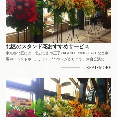
北区のスタンド花おすすめサービス
東京都北区には、北とぴあや王子TAGEN DINING CAFEなど劇
場やイベントホール、ライブハウスがあります。舞台公演のお
祝いをはじめ、お店の開業・開店、企業の移転お祝いなどにも
READ MORE
スタンド花は喜ばれています。ちなみに、北区には花屋が約30
店以上。それぞれのお店で花の値段やサービス内容に多少の違
いが...