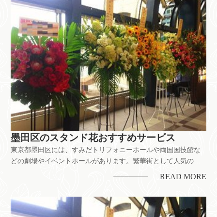
墨田区のスタンド花おすすめサービス
東京都墨田区には、すみだトリフォニーホールや両国国技館な
どの劇場やイベントホールがあります。繁華街として人気の錦
糸町、観光スポットとして有名な東京スカイツリーのある街で
READ MORE
す。舞台公演のお祝いをはじめ、お店の開業・開店、企業の移
転お祝いなどにもスタンド花は喜ばれています。ちなみに、墨
田区には花屋が約40...