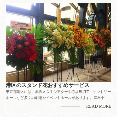
ニックなどの開業・開店のお祝いなどにもスタンド花は喜ばれ
ています。ちなみに、...
港区のスタンド花おすすめサービス
東京都港区には、赤坂ＡＣＴシアターや赤坂BLITZ、サントリー
ホールなど多くの劇場やイベントホールがあります。麻布十番
や表参道などのおしゃれなショッピング街、青山や六本木など
READ MORE
上場企業や有名企業が多いオフィス街でもあります。舞台公演
のお祝いをはじめ、お店の開業・開店、企業の移転お祝いなど