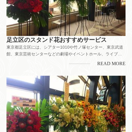
足立区のスタンド花おすすめサービス
東京都足立区には、シアター1010や竹ノ塚センター、東京武道
館、東京芸術センターなどの劇場やイベントホール、ライブハ
ウスがあります。舞台公演や発表会などのお祝いをはじめ、お
READ MORE
店の開業・開店、企業の移転お祝いなどにもスタンド花は喜ば
れています。ちなみに、足立区には花屋が約70店以上。それぞ
れのお店で花の...