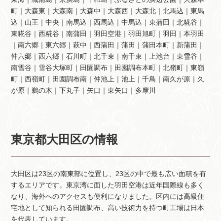
町｜大森東｜大森南｜大森中｜大森西｜大森北｜北馬込｜東馬
込｜山王｜中央｜南馬込｜西馬込｜中馬込｜東蒲田｜北糀谷｜
東糀谷｜西糀谷｜南蒲田｜羽田空港｜羽田旭町｜羽田｜本羽田
｜南六郷｜東六郷｜萩中｜西蒲田｜蒲田｜蒲田本町｜新蒲田｜
仲六郷｜西六郷｜石川町｜北千束｜南千束｜上池台｜東雪谷｜
南雪谷｜雪谷大塚町｜田園調布｜田園調布本町｜北嶺町｜東嶺
町｜西嶺町｜田園調布南｜仲池上｜池上｜千鳥｜南久が原｜久
が原｜鵜の木｜下丸子｜矢口｜東矢口｜多摩川
東京都大田区の情報
大田区は23区の南東部に位置し、23区の中で最も広い面積を有
するエリアです。東京湾に面した羽田空港は近年国際線も多く
なり、海外へのアクセスも便利になりました。区内には高級住
宅地として知られる田園調布、高い技術力を持つ町工場は日本
を代表しています。