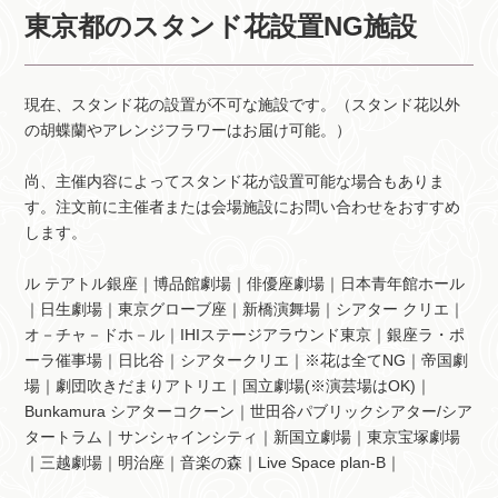
東京都のスタンド花設置NG施設
現在、スタンド花の設置が不可な施設です。（スタンド花以外
の胡蝶蘭やアレンジフラワーはお届け可能。）
尚、主催内容によってスタンド花が設置可能な場合もありま
す。注文前に主催者または会場施設にお問い合わせをおすすめ
します。
ル テアトル銀座｜博品館劇場｜俳優座劇場｜日本青年館ホール
｜日生劇場｜東京グローブ座｜新橋演舞場｜シアター クリエ｜
オ－チャ－ドホ－ル｜IHIステージアラウンド東京｜銀座ラ・ポ
ーラ催事場｜日比谷｜シアタークリエ｜※花は全てNG｜帝国劇
場｜劇団吹きだまりアトリエ｜国立劇場(※演芸場はOK)｜
Bunkamura シアターコクーン｜世田谷パブリックシアター/シア
タートラム｜サンシャインシティ｜新国立劇場｜東京宝塚劇場
｜三越劇場｜明治座｜音楽の森｜Live Space plan-B｜