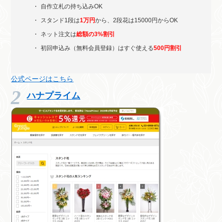
自作立札の持ち込みOK
スタンド1段は
1万円
から、2段花は15000円からOK
ネット注文は
総額の3%割引
初回申込み（無料会員登録）はすぐ使える
500円割引
公式ページはこちら
ハナプライム