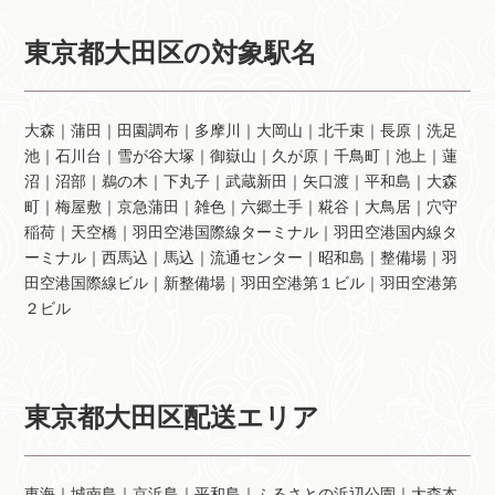
東京都大田区の対象駅名
大森｜蒲田｜田園調布｜多摩川｜大岡山｜北千束｜長原｜洗足
池｜石川台｜雪が谷大塚｜御嶽山｜久が原｜千鳥町｜池上｜蓮
沼｜沼部｜鵜の木｜下丸子｜武蔵新田｜矢口渡｜平和島｜大森
町｜梅屋敷｜京急蒲田｜雑色｜六郷土手｜糀谷｜大鳥居｜穴守
稲荷｜天空橋｜羽田空港国際線ターミナル｜羽田空港国内線タ
ーミナル｜西馬込｜馬込｜流通センター｜昭和島｜整備場｜羽
田空港国際線ビル｜新整備場｜羽田空港第１ビル｜羽田空港第
２ビル
東京都大田区配送エリア
東海｜城南島｜京浜島｜平和島｜ふるさとの浜辺公園｜大森本