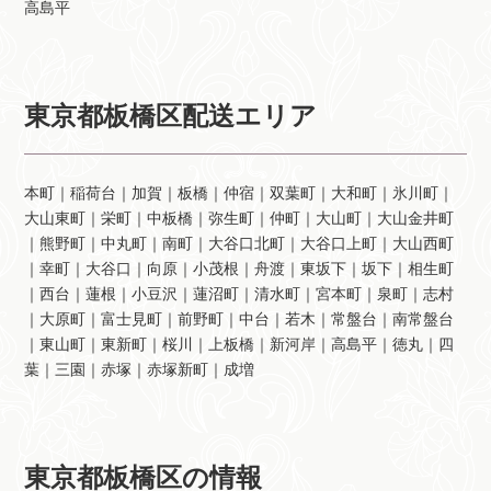
高島平
東京都板橋区配送エリア
本町｜稲荷台｜加賀｜板橋｜仲宿｜双葉町｜大和町｜氷川町｜
大山東町｜栄町｜中板橋｜弥生町｜仲町｜大山町｜大山金井町
｜熊野町｜中丸町｜南町｜大谷口北町｜大谷口上町｜大山西町
｜幸町｜大谷口｜向原｜小茂根｜舟渡｜東坂下｜坂下｜相生町
｜西台｜蓮根｜小豆沢｜蓮沼町｜清水町｜宮本町｜泉町｜志村
｜大原町｜富士見町｜前野町｜中台｜若木｜常盤台｜南常盤台
｜東山町｜東新町｜桜川｜上板橋｜新河岸｜高島平｜徳丸｜四
葉｜三園｜赤塚｜赤塚新町｜成増
東京都板橋区の情報