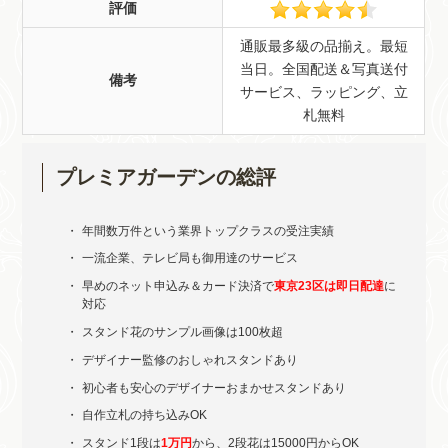
評価
通販最多級の品揃え。最短
当日。全国配送＆写真送付
備考
サービス、ラッピング、立
札無料
プレミアガーデンの総評
年間数万件という業界トップクラスの受注実績
一流企業、テレビ局も御用達のサービス
早めのネット申込み＆カード決済で
東京23区は即日配達
に
対応
スタンド花のサンプル画像は100枚超
デザイナー監修のおしゃれスタンドあり
初心者も安心のデザイナーおまかせスタンドあり
自作立札の持ち込みOK
スタンド1段は
1万円
から、2段花は15000円からOK