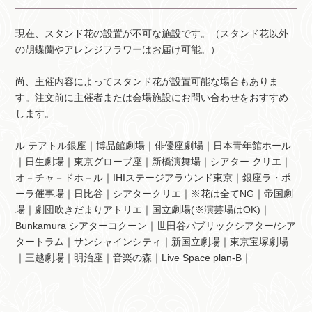
現在、スタンド花の設置が不可な施設です。（スタンド花以外
の胡蝶蘭やアレンジフラワーはお届け可能。）
尚、主催内容によってスタンド花が設置可能な場合もありま
す。注文前に主催者または会場施設にお問い合わせをおすすめ
します。
ル テアトル銀座｜博品館劇場｜俳優座劇場｜日本青年館ホール
｜日生劇場｜東京グローブ座｜新橋演舞場｜シアター クリエ｜
オ－チャ－ドホ－ル｜IHIステージアラウンド東京｜銀座ラ・ポ
ーラ催事場｜日比谷｜シアタークリエ｜※花は全てNG｜帝国劇
場｜劇団吹きだまりアトリエ｜国立劇場(※演芸場はOK)｜
Bunkamura シアターコクーン｜世田谷パブリックシアター/シア
タートラム｜サンシャインシティ｜新国立劇場｜東京宝塚劇場
｜三越劇場｜明治座｜音楽の森｜Live Space plan-B｜